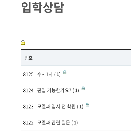
입학상담
번호
8125
수시1차
(
1
)
8124
편입 가능한가요?
(
1
)
8123
모델과 입시 전 학원
(
1
)
8122
모델과 관련 질문
(
1
)