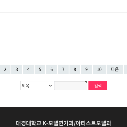
2
3
4
5
6
7
8
9
10
다음
대경대학교 K-모델연기과/아티스트모델과